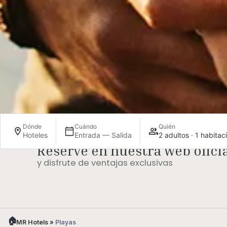
Dónde
Cuándo
Quién
Hoteles
Entrada — Salida
2 adultos · 1 habitac
Reserve en nuestra web oficia
Upgrade de
Late chec
habitación (bajo
y disfrute de ventajas exclusivas
disponibi
disponibilidad)
MR Hotels
»
Playas