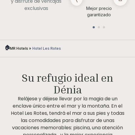
y disfrute de ventajas
exclusivas
Late check out (bajo
Mejor precio
disponibilidad)
garantizado
MR Hotels
»
Hotel Les Rotes
Su refugio ideal en
Dénia
Relájese y déjese llevar por la magia de un
enclave único entre el mar y la montaña. En el
Hotel Les Rotes, tendrá el mar a sus pies y todas
las comodidades para disfrutar de unas
vacaciones memorables: piscina, una atención
personalizada… y la mejor experiencia