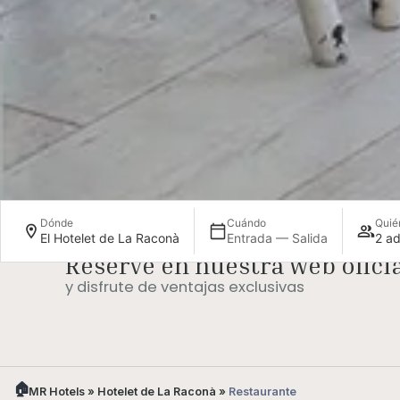
Dónde
Cuándo
Quié
El Hotelet de La Raconà
Entrada — Salida
2 ad
Reserve en nuestra web oficia
Upgrade de
Late chec
habitación (bajo
y disfrute de ventajas exclusivas
disponibi
disponibilidad)
MR Hotels
»
Hotelet de La Raconà
»
Restaurante