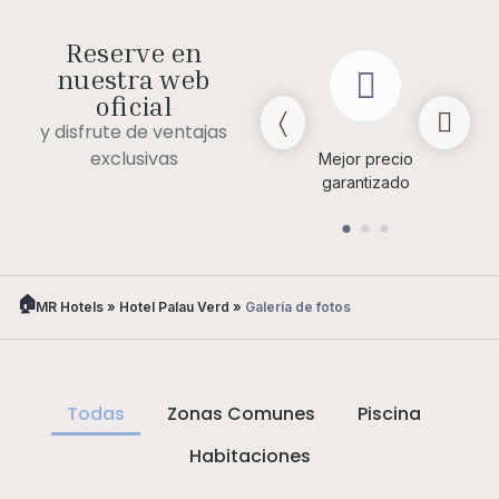
Reserve en
nuestra web
oficial
y disfrute de ventajas
exclusivas
Late check out (bajo
Mejor precio
disponibilidad)
garantizado
MR Hotels
»
Hotel Palau Verd
»
Galería de fotos
Todas
Zonas Comunes
Piscina
Habitaciones