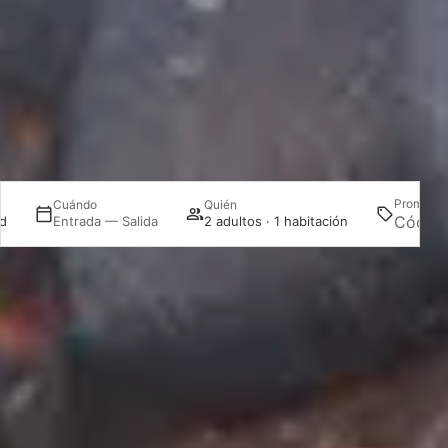
Promoció
Cuándo
Quién
d
Entrada — Salida
2 adultos · 1 habitación