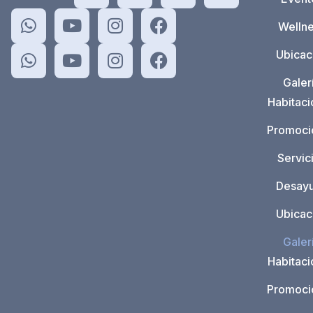
Welln
Ubicac
Galer
Habitac
Promoci
Servic
Desay
Ubicac
Galer
Habitac
Promoci