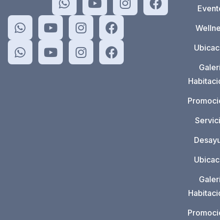
Event
Welln
Ubicac
Galer
Habitac
Promoci
Servic
Desay
Ubicac
Galer
Habitac
Promoci