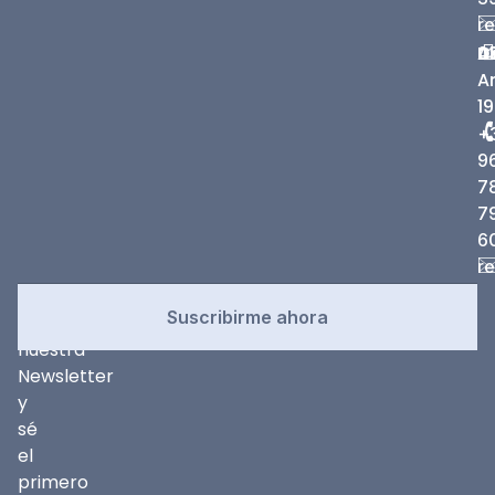
r
C
0
D
A
A
19
+
9
7
7
6
r
Newsletter
Suscríbete
Suscribirme ahora
a
nuestra
Newsletter
y
sé
el
primero