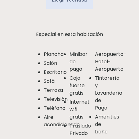
Especial en esta habitación
Plancha
Minibar
Aeropuerto-
de
Hotel-
Salón
pago
Aeropuerto
Escritorio
Caja
Tintorería
Sofá
fuerte
y
Terraza
gratis
Lavandería
Televisión
de
Internet
Pago
Teléfono
wifi
gratis
Amenities
Aire
de
acondicionado
Traslado
baño
Privado