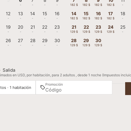
5
6
7
8
9
7
8
9
10
11
-
-
-
-
-
182 $
182 $
182 $
182 $
-
12
13
14
15
16
14
15
16
17
18
-
-
-
-
-
182 $
182 $
182 $
182 $
-
19
20
21
22
23
21
22
23
24
25
-
-
-
-
-
129 $
129 $
129 $
129 $
-
26
27
28
29
30
28
29
30
-
-
-
-
-
129 $
129 $
129 $
—
Salida
imados en USD, por habitación, para 2 adultos , desde 1 noche (Impuestos inclui
Promoción
tos · 1 habitación