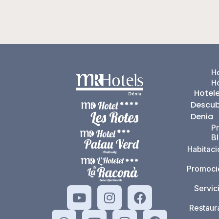
Ho
H
Hotel
Descub
Denia
P
B
Habitac
Promoci
Servic
Restaur