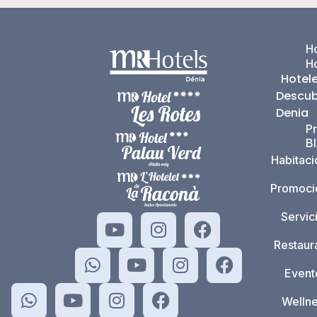
Ho
H
Hotel
Descub
Denia
P
B
Habitac
Promoci
Servic
Restaur
Event
Welln