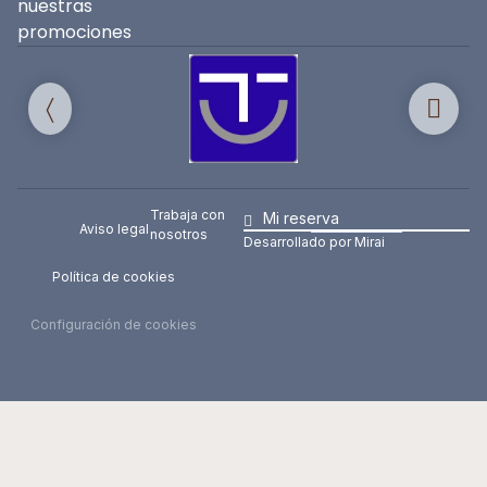
nuestras
promociones
Trabaja con
Mi reserva
Aviso legal
nosotros
Desarrollado por
Mirai
Política de cookies
Configuración de cookies