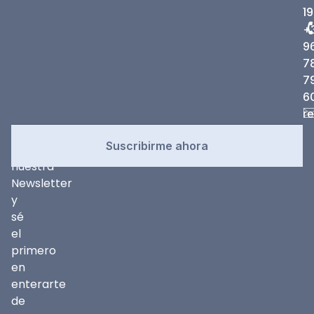
19
+
9
7
7
6
r
Newsletter
Suscríbete
Suscribirme ahora
a
nuestra
Newsletter
y
sé
el
primero
en
enterarte
de