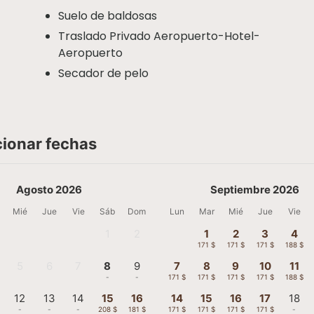
Suelo de baldosas
Traslado Privado Aeropuerto-Hotel-
Aeropuerto
Secador de pelo
cionar fechas
Agosto 2026
Septiembre 2026
Mié
Jue
Vie
Sáb
Dom
Lun
Mar
Mié
Jue
Vie
1
2
1
2
3
4
-
-
171 $
171 $
171 $
188 $
5
6
7
8
9
7
8
9
10
11
-
-
-
-
-
171 $
171 $
171 $
171 $
188 $
12
13
14
15
16
14
15
16
17
18
-
-
-
208 $
181 $
171 $
171 $
171 $
171 $
-