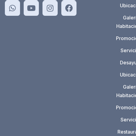
Ubicac
Galer
Habitac
Promoci
Servic
Desay
Ubicac
Galer
Habitac
Promoci
Servic
Restaur