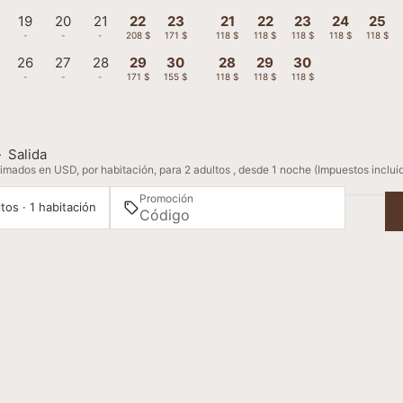
19
20
21
22
23
21
22
23
24
25
-
-
-
208 $
171 $
118 $
118 $
118 $
118 $
118 $
26
27
28
29
30
28
29
30
-
-
-
171 $
155 $
118 $
118 $
118 $
—
Salida
imados en USD, por habitación, para 2 adultos , desde 1 noche (Impuestos inclui
Promoción
tos · 1 habitación