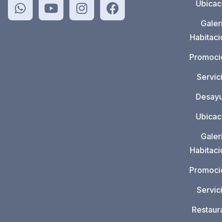
Ubicac
Galer
Habitac
Promoci
Servic
Desay
Ubicac
Galer
Habitac
Promoci
Servic
Restaur