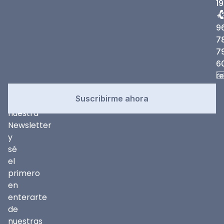
19
+
9
7
7
6
r
Newsletter
Suscríbete
Suscribirme ahora
a
nuestra
Newsletter
y
sé
el
primero
en
enterarte
de
nuestras