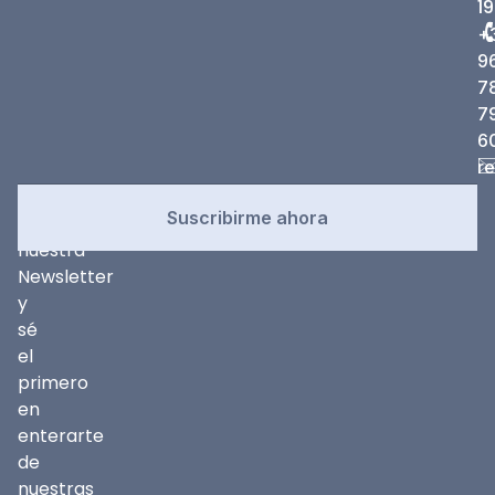
19
+
9
7
7
6
r
Newsletter
Suscríbete
Suscribirme ahora
a
nuestra
Newsletter
y
sé
el
primero
en
enterarte
de
nuestras