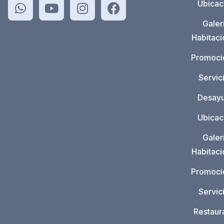
Ubicac
Galer
Habitac
Promoci
Servic
Desay
Ubicac
Galer
Habitac
Promoci
Servic
Restaur