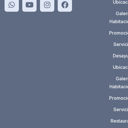
Ubicac
Galer
Habitac
Promoci
Servic
Desay
Ubicac
Galer
Habitac
Promoci
Servic
Restaur