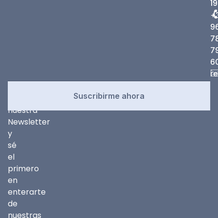
19
+
9
7
7
6
r
Newsletter
Suscríbete
Suscribirme ahora
a
nuestra
Newsletter
y
sé
el
primero
en
enterarte
de
nuestras