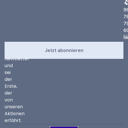
+
9
7
7
6
r
Newsletter
Abonniere
Jetzt abonnieren
unseren
Newsletter
und
sei
der
Erste,
der
von
unseren
Aktionen
erfährt.