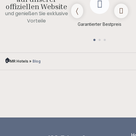
offiziellen Website
und genießen Sie exklusive
Spätes Auschecken
Vorteile
(je nach
Garantierter Bestpreis
Verfügbarkeit)
MR Hotels
»
Blog
Ho