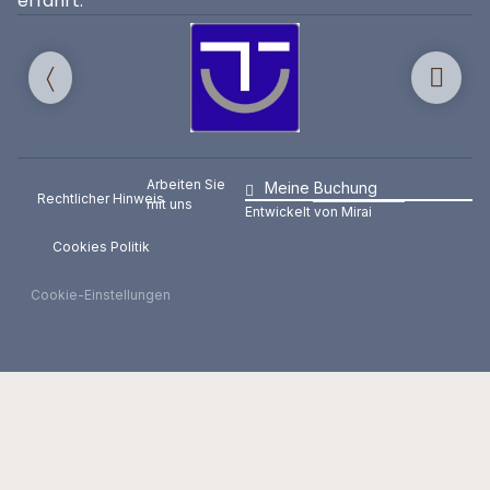
erfährt.
Arbeiten Sie
Meine Buchung
Rechtlicher Hinweis
mit uns
Entwickelt von
Mirai
Cookies Politik
Cookie-Einstellungen