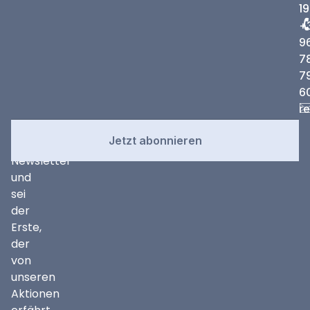
19
+
9
7
7
6
r
Newsletter
Abonniere
Jetzt abonnieren
unseren
Newsletter
und
sei
der
Erste,
der
von
unseren
Aktionen