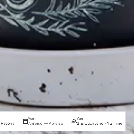
Wann
Wer
a Raconà
Anreise — Abreise
2 Erwachsene · 1 Zimmer