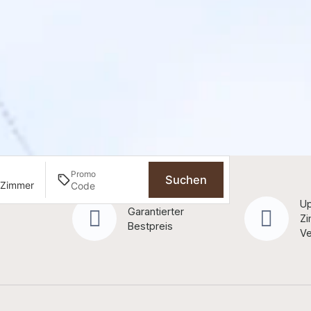
Promo
Suchen
 Zimmer
uschecken
Up
Garantierter
Zi
Bestpreis
keit)
Ve