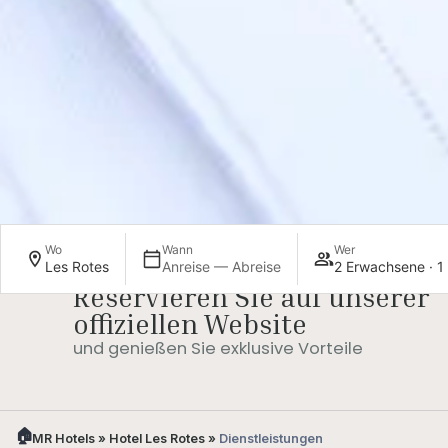
Wo
Wann
Wer
Les Rotes
Anreise — Abreise
2 Erwachsene · 1
Reservieren Sie auf unserer
Upgrade des
Spätes A
Zimmers (je nach
(je nach
offiziellen Website
Verfügbarkeit)
Verfügbar
und genießen Sie exklusive Vorteile
MR Hotels
»
Hotel Les Rotes
»
Dienstleistungen