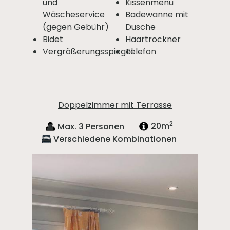
und
Kissenmenü
Wäscheservice
Badewanne mit
(gegen Gebühr)
Dusche
Bidet
Haartrockner
Vergrößerungsspiegel
Telefon
Doppelzimmer mit Terrasse
2
Max. 3 Personen
20m
Verschiedene Kombinationen