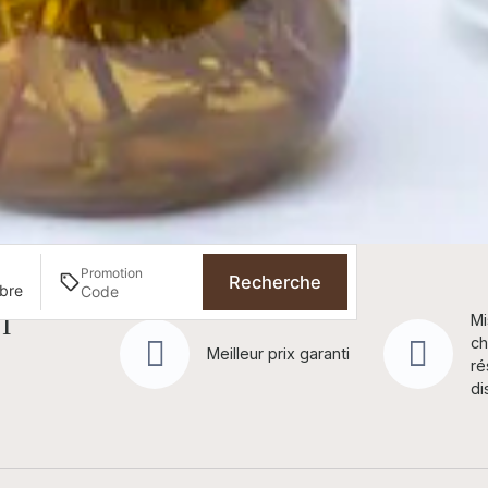
Promotion
Recherche
mbre
l
Mi
rdif (sous
ch
de
Meilleur prix garanti
ré
ité)
di