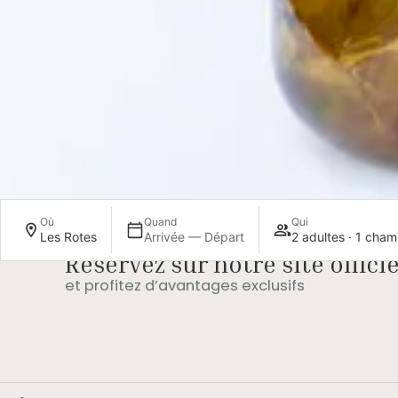
Où
Quand
Qui
Les Rotes
Arrivée — Départ
2 adultes · 1 cha
Réservez sur notre site officie
Mise à niveau de la
Départ ta
chambre (sous
et profitez d’avantages exclusifs
ranti
réserve 
réserve de
disponibil
disponibilité)