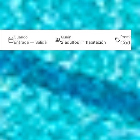
Promoción
Cuándo
Quién
Entrada — Salida
2 adultos · 1 habitación